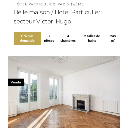
HÔTEL PARTICULIER, PARIS 16ÈME
Belle maison / Hotel Particulier
secteur Victor-Hugo
Prix sur
7
4
2 salles de
245
demande
pièces
chambres
bains
m²
Vendu