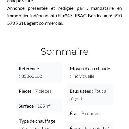
chaque visite.
Annonce présentée et rédigée par , mandataire en
immobilier indépendant (EI n°47, RSAC Bordeaux n° 910
578 731), agent commercial.
Sommaire
Référence
Moyen d'eau chaude
85862162
Individuelle
Pièces
7 pièces
Eaux usées
Tout à
l'égout
Surface
185 m²
État
À rénover
Type de chauffage
Sans chauffage
Étage
Plain-pied / 1