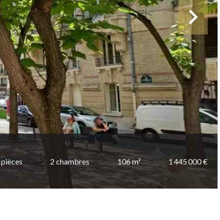
 pièces
2 chambres
106 m²
1 445 000 €