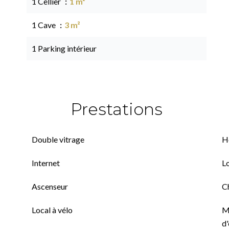
1 Cellier
1 m²
1 Cave
3 m²
1 Parking intérieur
Prestations
Double vitrage
H
Internet
L
Ascenseur
C
Local à vélo
M
d'