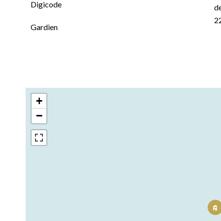
Digicode
de
2
Gardien
+
−