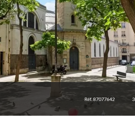
Réf. 87077642
3