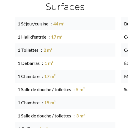
Surfaces
1 Séjour/cuisine
44 m²
B
1 Hall d'entrée
17 m²
Ce
1 Toilettes
2 m²
C
1 Débarras
1 m²
É
1 Chambre
17 m²
M
1 Salle de douche / toilettes
5 m²
S
1 Chambre
15 m²
1 Salle de douche / toilettes
3 m²