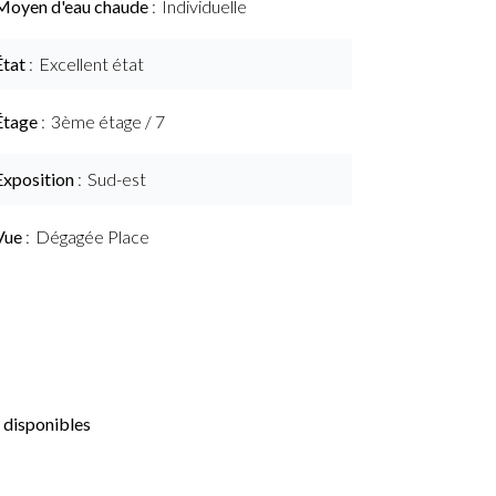
Moyen d'eau chaude
Individuelle
État
Excellent état
Étage
3ème étage / 7
Exposition
Sud-est
Vue
Dégagée Place
 disponibles