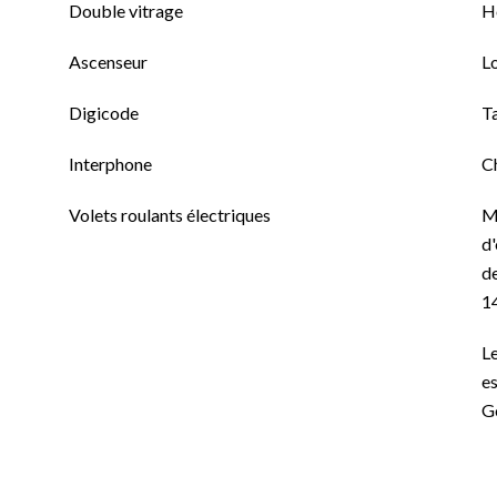
Double vitrage
H
Ascenseur
L
Digicode
T
Interphone
C
Volets roulants électriques
M
d'
de
1
Le
es
G