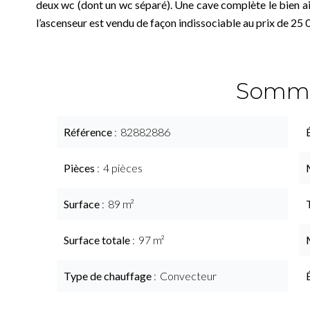
deux wc (dont un wc séparé). Une cave complète le bien a
l’ascenseur est vendu de façon indissociable au prix de 25 
Somma
Référence
82882886
Pièces
4 pièces
Surface
89 m²
Surface totale
97 m²
Type de chauffage
Convecteur