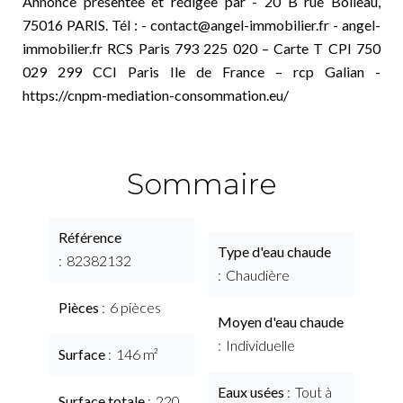
Annonce présentée et rédigée par - 20 B rue Boileau,
75016 PARIS. Tél : - contact@angel-immobilier.fr - angel-
immobilier.fr RCS Paris 793 225 020 – Carte T CPI 750
029 299 CCI Paris Ile de France – rcp Galian -
https://cnpm-mediation-consommation.eu/
Sommaire
Référence
Type d'eau chaude
82382132
Chaudière
Pièces
6 pièces
Moyen d'eau chaude
Individuelle
Surface
146 m²
Eaux usées
Tout à
Surface totale
220